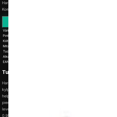
Harma Victoria 1017 allashana kiiltävällä kromiviimeistelyllä.
Kompakti malli kylpyhuoneen pesualtaaseen.
Asennusopas
Pyydä tarjous
Väri
Kromi
Pintakäsittely
Kromi
Kiilto
Kiiltävä
Mitat
5.5 × 14.5 × 10.2 cm
Tuotepaino
0.95 kg
Alkuperämaa
Kiina
EAN
4741315000175
Tuotekuvaus
Harma Victoria 1017 on kromiviimeistelyllä varustettu allashana
kylpyhuoneen pesualtaaseen. Kiiltävä pinta antaa sille puhtaan ja
helposti sovitettavan ilmeen, kun taas kompakti muoto sopii
pienempään allastilaan. Hanan mitat ovat 10,2 cm korkeus, 5,5 cm
leveys ja 14,5 cm syvyys. Malli kuuluu Victoria-sarjaan ja painaa
0,95 kg.