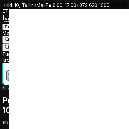
Kriidi 10, Tallinn
Ma–Pe 8:00–17:00
+372 620 1000
ET
EN
FI
RU
Tuotteet
Meistä
Ohjeet
Jälleenmyyjät
Yhteystiedot
+372 620 1000
Etsi jälleenmyyjä
Tuotteet
/
Hanat
/
Pesuallashana Harma Victoria 1017,
kromi
Sarja
:
Victoria
Pesuallashana Harma Victoria
1017, kromi
SKU
:
S181017C