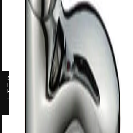
S182017DSCT
Keittiöhana Harma Victoria diverterilla 2017DSCT,
kromi, STF
Katso tuote