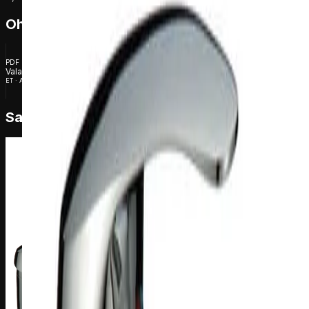
Ohjeet
PDF
Valamusegisti Harma Victoria 1017, kroom
ET · Asennusopas
Saman sarjan tuotteet