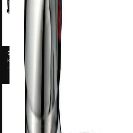
S182017C
Keittiöhana Grey Victoria 2017C, kromi
Katso tuote