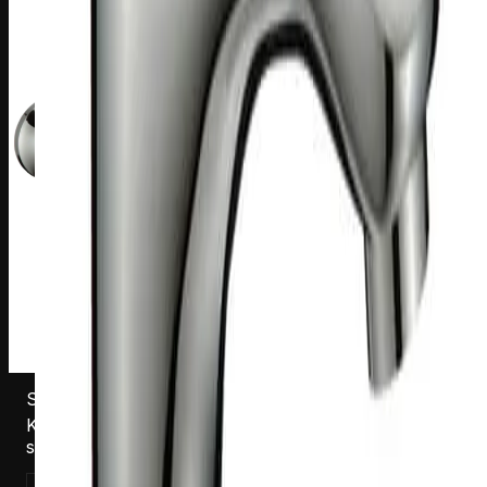
S183017C
Keittiöhana Harma Victoria 3017C, kromi,
seinäasennus