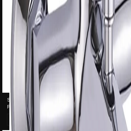
S181127C
Pesuallashana Harma Sylvia 1127-18, kromi
Katso tuote