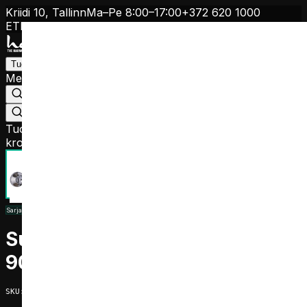
Kriidi 10, Tallinn
Ma–Pe 8:00–17:00
+372 620 1000
ET
EN
FI
RU
Tuotteet
Meistä
Ohjeet
Jälleenmyyjät
Yhteystiedot
+372 620 1000
Etsi jälleenmyyjä
Tuotteet
/
Hanat
/
Suihku/kylpyhana Harma Sylvia 9027,
kromi
Sarja
:
Sylvia
Suihku/kylpyhana Harma Sylvia
9027, kromi
SKU
:
S189027C