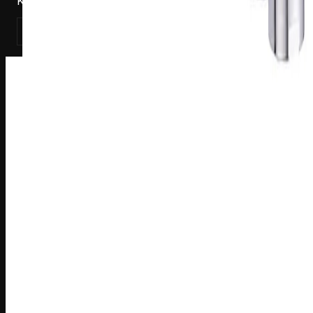
Keittiöhana Harma Sylvia 2127-28, kromi
Katso tuote