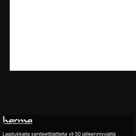
Laadukkaita saniteettilaitteita yli 50 jälleenmyyjältä