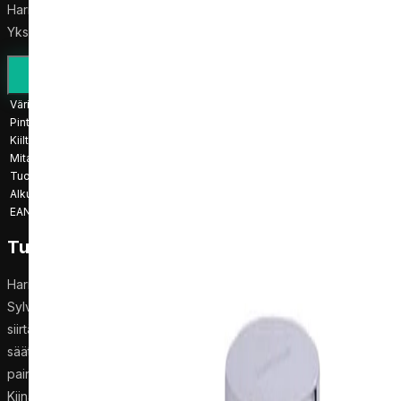
Harma Sylvia 9027 suihku- ja kylpyhana, kiiltävä kromi.
Yksivipuinen hana kylpyamme- ja suihkutoiminnolla.
Asennusopas
Pyydä tarjous
Väri
Kromi
Pintakäsittely
Kromi
Kiilto
Kiiltävä
Mitat
20.5 × 16.5 × 11.5 cm
Tuotepaino
1.689 kg
Alkuperämaa
Kiina
EAN
4741315664445
Tuotekuvaus
Harma Sylvia 9027 on seinään asennettava suihku- ja kylpyhana
Sylvia-sarjasta. Kiiltävä kromipinta ja yksivipuinen kahva. Vaihtaja
siirtää veden kylpyammeen ja suihkun välillä ilman lämpötilan
säätämistä. Korkeus 11,5 cm, leveys 20,5 cm, syvyys 16,5 cm,
paino 1,689 kg. G 1/2 kuuma- ja kylmävesiliitännät. Valmistettu
Kiinassa.