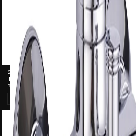
S1800003
Ilmastin 22 mm sisäkierre Harma Sylvia S182127
hanalle
Katso tuote