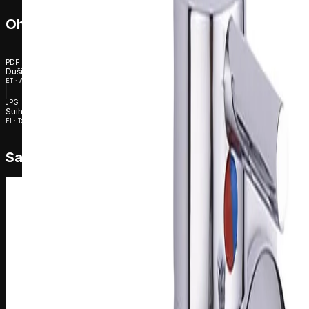
Ohjeet
PDF
Duši-/vannisegisti Harma Sylvia 9027, kroom
ET · Asennusopas
JPG
Suihku/kylpyhana Harma Sylvia 9027, kromi
FI · Tekninen piirustus
Saman sarjan tuotteet