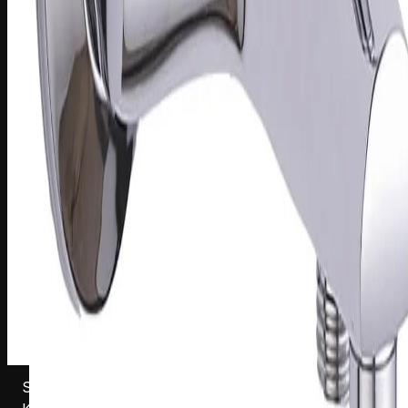
S182127C