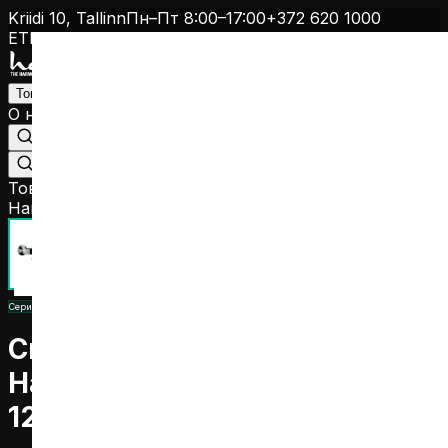
Kriidi 10, Tallinn
Пн–Пт 8:00–17:00
+372 620 1000
ET
EN
FI
RU
Товары
О нас
Инструкции
Дилеры
Контакт
+372 620 1000
Найти дилера
Товары
/
Смесители
/
Смеситель для душа/ванны
Harma Armoni, длинный излив 1208C, хром
Серия
:
Armonie
Смеситель для душа/ванны
Harma Armoni, длинный излив
1208C, хром