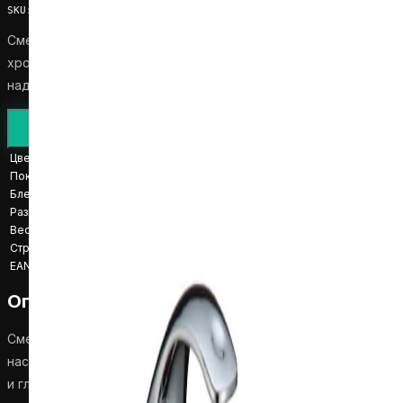
SKU
:
S181208C
Смеситель для ванны и душа Harma Armonie 1208C с
хромированной отделкой и керамическим картриджем для
надежной работы.
Инструкция по установке
Запросить цену
Цвет
Хром
Покрытие
Хром
Блеск
Глянцевый
Размеры
20.5 × 36 × 18.5 cm
Вес товара
1.4 kg
Страна производства
Китай
EAN
4741315120804
Описание товара
Смеситель для ванны и душа Harma Armonie 1208C
настенного монтажа с элегантной хромированной отделкой
и глянцевой поверхностью. Оснащен однорычажной ручкой