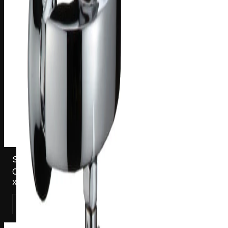
S181201C
Смеситель для раковины Harma Armonie 1201C,
хром
Смотреть товар