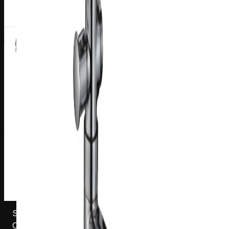
S181202DSC
Смеситель для кухни Harma Armonie с