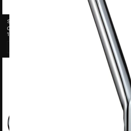
S181203C
Смеситель для душа/ванны Harma Armonie
1203C, хром
Смотреть товар