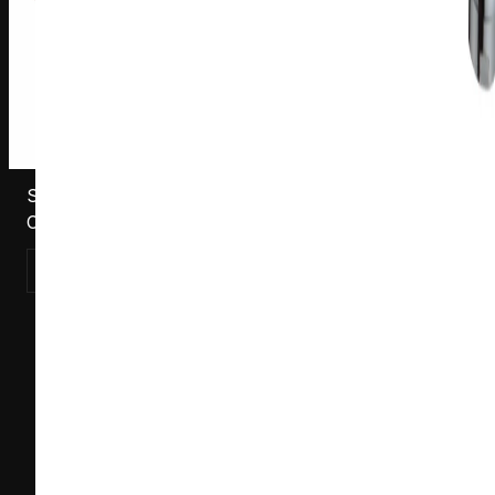
S181204C
Смеситель для душа Harma Armonie 1204C, хром
Смотреть товар