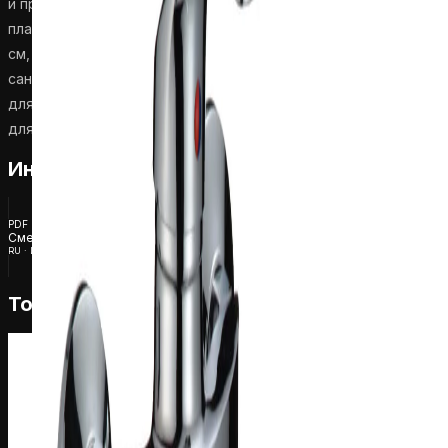
и прочным керамическим картриджем, обеспечивающим
плавную и надежную работу. Высота 18,5 см, ширина 20,5
см, глубина 36 см. Этот смеситель предназначен для
сантехнических систем с отдельными линиями подачи воды
для наполнения ванны и душа. Подключается к входам G 1/2
для горячей и холодной воды и производится в Китае.
Инструкции
PDF
Смеситель для душа/ванны Harma Armoni, длинный излив 1208C, хром
RU · Инструкция по установке
Товары той же серии